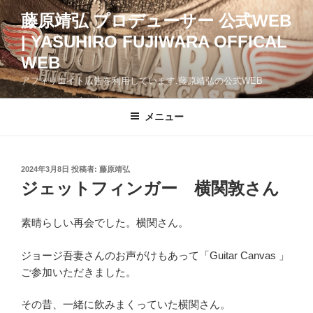
コ
藤原靖弘 プロデューサー 公式WEB
ン
| YASUHIRO FUJIWARA OFFICAL
テ
ン
WEB
ツ
アフィリエイト広告を利用しています.藤原靖弘の公式WEB
へ
ス
メニュー
キ
ッ
プ
投
2024年3月8日
投稿者:
藤原靖弘
稿
ジェットフィンガー 横関敦さん
日:
素晴らしい再会でした。横関さん。
ジョージ吾妻さんのお声がけもあって「Guitar Canvas 」
ご参加いただきました。
その昔、一緒に飲みまくっていた横関さん。