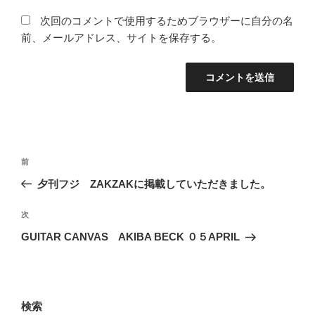
次回のコメントで使用するためブラウザーに自分の名
前、メールアドレス、サイトを保存する。
投
前
前
稿
の
夕刊フジ ZAKZAKに掲載していただきました。
ナ
投
ビ
稿
次
次
ゲ
の
GUITAR CANVAS AKIBA BECK ０５APRIL
投
ー
稿
シ
ョ
検索
ン