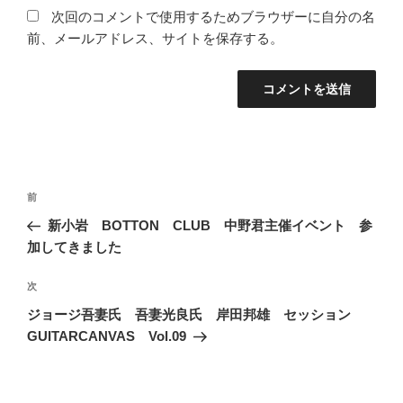
次回のコメントで使用するためブラウザーに自分の名
前、メールアドレス、サイトを保存する。
投
前
前
稿
の
新小岩 BOTTON CLUB 中野君主催イベント 参
ナ
投
加してきました
ビ
稿
ゲ
次
次
の
ー
ジョージ吾妻氏 吾妻光良氏 岸田邦雄 セッション
投
シ
GUITARCANVAS Vol.09
稿
ョ
ン