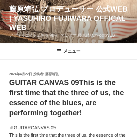
コ
藤原靖弘 プロデューサー 公式WEB
ン
| YASUHIRO FUJIWARA OFFICAL
テ
ン
WEB
ツ
アフィリエイト広告を利用しています.藤原靖弘の公式WEB
へ
ス
メニュー
キ
ッ
プ
投
2024年4月22日
投稿者:
藤原靖弘
稿
GUITAR CANVAS 09This is the
日:
first time that the three of us, the
essence of the blues, are
performing together!
＃GUITARCANVAS 09
This is the first time that the three of us, the essence of the