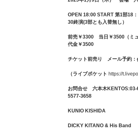
OPEN
18:00
START
第
1
部
18
：
30
終演
(3
部とも入替無し）
前売￥
3300
当日￥
3500
（ミ
代金￥
3500
チケット前売り メール予約：
（ライブポケット
https://t.live
お問合せ 六本木
KENTOS:03-6
5577-3658
KUNIO KISHIDA
DICKY KITANO & His Band