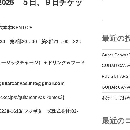
S 2025 ５日、９日チケッ
六本木
KENTO’S
最近の
30
第
2
部
20
：
00
第
3
部
21
：
00
22
：
Guitar Canvas 
ュージックチャージ）＋ドリンク＆フード
GUITAR CANVA
FUJIGUITARS
guitarcanvas.info@gmail.com
GUITAR CA
pocket.jp/e/guitarcanvas-kentos2
)
あけましてお
230-1610/
フジギターズ株式会社
:03-
最近の