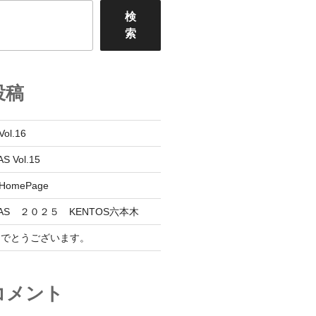
検
索
投稿
Vol.16
S Vol.15
 HomePage
NVAS ２０２５ KENTOS六本木
めでとうございます。
コメント