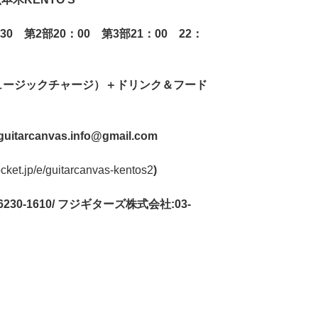
30
第
2
部
20
：
00
第
3
部
21
：
00
22
：
ュージックチャージ）＋ドリンク＆フード
guitarcanvas.info@gmail.com
pocket.jp/e/guitarcanvas-kentos2
)
230-1610/
フジギターズ株式会社
:03-