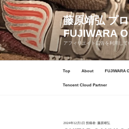
コ
ン
テ
藤原靖弘 プロデ
ン
FUJIWARA O
ツ
へ
アフィリエイト広告を利用してい
ス
キ
ッ
プ
Top
About
FUJIWARA 
Tencent Cloud Partner
投
2024年12月1日
投稿者:
藤原靖弘
稿