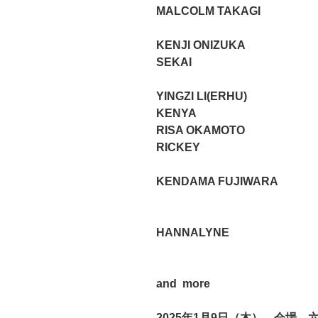
MALCOLM TAKAGI
KENJI ONIZUKA
SEKAI
YINGZI LI(ERHU)
KENYA
RISA OKAMOTO
RICKEY
KENDAMA FUJIWARA
HANNALYNE
and more
2025
年
1
月
9
日
（木） 会場 