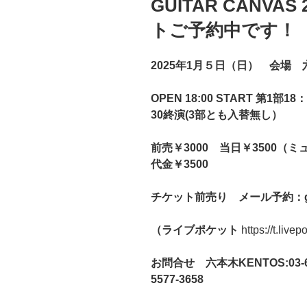
GUITAR CANVA
日:
トご予約中です！
2025
年
1
月５
日
（日） 会場 
OPEN
18:00
START
第
1
部
18
：
30
終演
(3
部とも入替無し）
前売￥
3000
当日￥
3500
（ミ
代金￥
3500
チケット前売り メール予約：
（ライブポケット
https://t.live
お問合せ 六本木
KENTOS:03-6
5577-3658